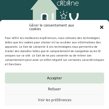
Gérer le consentement aux
cookies
Informations légales
Pour offrir les meilleures expériences, nous utilisons des technologies
CGU
telles que les cookies pour stocker et/ou accéder aux informations des
Mentions légales
appareils. Le fait de consentir à ces technologies nous permettra de
Recrutement
traiter des données telles que le comportement de navigation ou les ID
Formulaire
uniques sur ce site. Le fait de ne pas consentir ou de retirer son
Contact
consentement peut avoir un effet négatif sur certaines caractéristiques
et fonctions.
10 boulevard des Sports
44120 Vertou
Accepter
lacabanedalix@gmail.com
Refuser
Voir les préférences